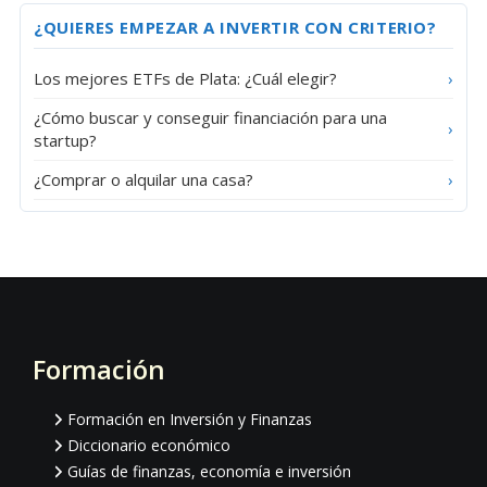
Barra
¿QUIERES EMPEZAR A INVERTIR CON CRITERIO?
lateral
Los mejores ETFs de Plata: ¿Cuál elegir?
›
principal
¿Cómo buscar y conseguir financiación para una
›
startup?
¿Comprar o alquilar una casa?
›
Formación
Footer
Formación en Inversión y Finanzas
Diccionario económico
Guías de finanzas, economía e inversión