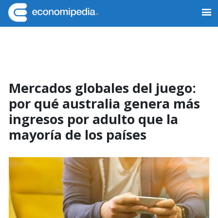
Saltar
Saltar
Saltar
Saltar
a
al
a
al
Economipedia
Haciendo
la
contenido
la
pie
fácil
navegación
principal
barra
de
la
principal
lateral
página
economía
principal
Mercados globales del juego:
por qué australia genera más
ingresos por adulto que la
mayoría de los países