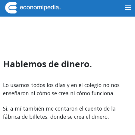
Saltar
Saltar
a
al
Economipedia
Haciendo
la
contenido
navegación
principal
fácil
principal
la
economía
Hablemos de dinero.
Lo usamos todos los días y en el colegio no nos
enseñaron ni cómo se crea ni cómo funciona.
Sí, a mí también me contaron el cuento de la
fábrica de billetes, donde se crea el dinero.