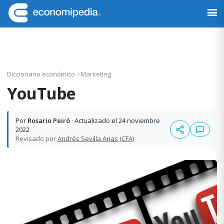
Saltar
Saltar
Saltar
Saltar
a
al
a
al
Economipedia
Haciendo
la
contenido
la
pie
fácil
navegación
principal
barra
de
la
principal
lateral
página
economía
principal
Diccionario económico
>
Marketing
YouTube
Por
Rosario Peiró
· Actualizado el 24 noviembre
2022
Revisado por
Andrés Sevilla Arias (CFA)