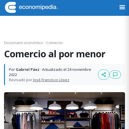
Saltar
Saltar
Saltar
Saltar
a
al
a
al
Economipedia
Haciendo
la
contenido
la
pie
fácil
navegación
principal
barra
de
la
principal
lateral
página
economía
principal
Diccionario económico
>
Comercio
Comercio al por menor
Por
Gabriel Páez
· Actualizado el 24 noviembre
2022
Revisado por
José Francisco López