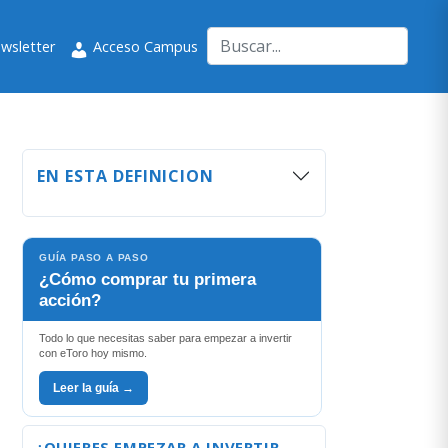
wsletter
Acceso Campus
EN ESTA DEFINICION
GUÍA PASO A PASO
¿Cómo comprar tu primera
acción?
Todo lo que necesitas saber para empezar a invertir
con eToro hoy mismo.
Leer la guía →
¿QUIERES EMPEZAR A INVERTIR