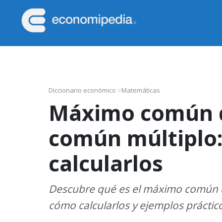
Saltar
Saltar
Saltar
Saltar
a
al
a
al
la
contenido
la
pie
Economipedia
Haciendo
navegación
principal
barra
de
fácil
principal
lateral
página
la
principal
economía
Diccionario económico
>
Matemáticas
Máximo común d
común múltiplo:
calcularlos
Descubre qué es el máximo común d
cómo calcularlos y ejemplos práctic