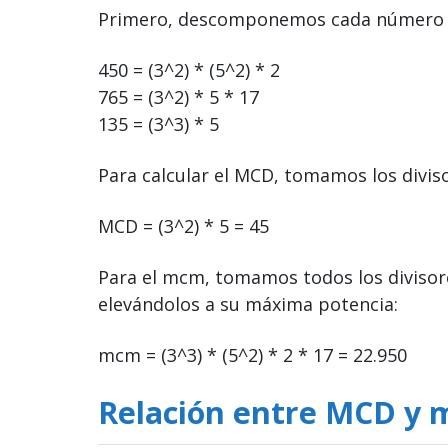
Primero, descomponemos cada número e
450 = (3^2) * (5^2) * 2
765 = (3^2) * 5 * 17
135 = (3^3) * 5
Para calcular el MCD, tomamos los divi
MCD = (3^2) * 5 = 45
Para el mcm, tomamos todos los divisores
elevándolos a su máxima potencia:
mcm = (3^3) * (5^2) * 2 * 17 = 22.950
Relación entre MCD y