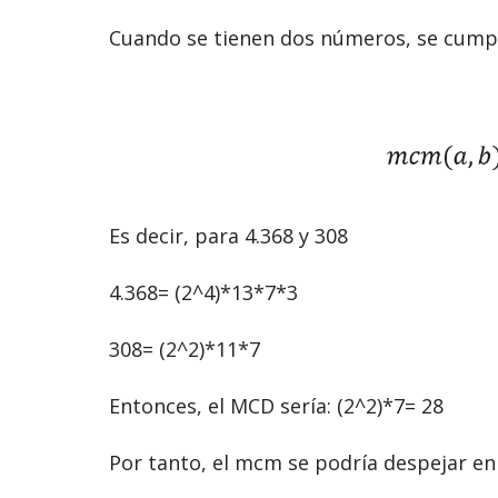
Cuando se tienen dos números, se cumpl
Es decir, para 4.368 y 308
4.368= (2^4)*13*7*3
308= (2^2)*11*7
Entonces, el MCD sería: (2^2)*7= 28
Por tanto, el mcm se podría despejar en 