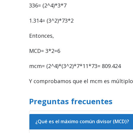
336= (2^4)*3*7
1.314= (3^2)*73*2
Entonces,
MCD= 3*2=6
mcm= (2^4)*(3^2)*7*11*73= 809.424
Y comprobamos que el mcm es múltiplo 
Preguntas frecuentes
¿Qué es el máximo común divisor (MCD)?