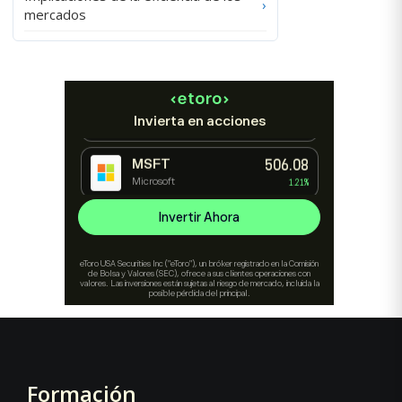
›
mercados
Formación
Footer