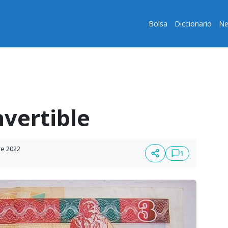
Bolsa
Diccionario
Ne
vertible
re 2022
1