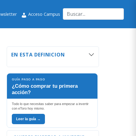
wsletter
Acceso Campus
EN ESTA DEFINICION
GUÍA PASO A PASO
¿Cómo comprar tu primera
acción?
Todo lo que necesitas saber para empezar a invertir
con eToro hoy mismo.
Leer la guía →