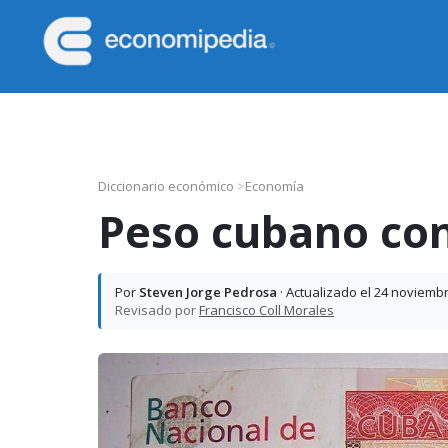
Saltar
Saltar
Saltar
Saltar
a
al
a
al
la
contenido
la
pie
Economipedia
Haciendo
navegación
principal
barra
de
fácil
principal
lateral
página
la
principal
economía
Diccionario económico
>
Economía
Peso cubano con
Por
Steven Jorge Pedrosa
· Actualizado el 24 noviemb
Revisado por
Francisco Coll Morales