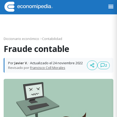
Saltar
Saltar
Saltar
Saltar
a
al
a
al
Economipedia
Haciendo
la
contenido
la
pie
fácil
navegación
principal
barra
de
la
principal
lateral
página
economía
principal
Diccionario económico
>
Contabilidad
Fraude contable
Por
Javier V.
· Actualizado el 24 noviembre 2022
2
Revisado por
Francisco Coll Morales