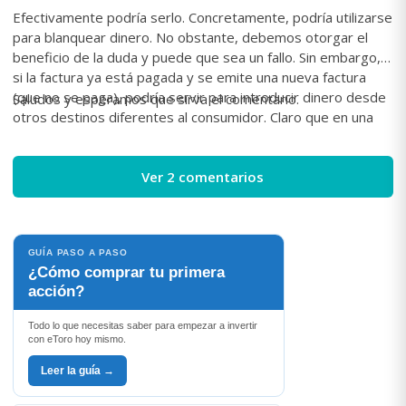
Efectivamente podría serlo. Concretamente, podría utilizarse
para blanquear dinero. No obstante, debemos otorgar el
beneficio de la duda y puede que sea un fallo. Sin embargo,
si la factura ya está pagada y se emite una nueva factura
(que no se paga), podría servir para introducir dinero desde
Saludos y esperamos que sirva el comentario.
otros destinos diferentes al consumidor. Claro que en una
inspección tributaria, si se cruzan los movimientos y se
comprueba que el dinero procedente de la factura posterior
inflada no coincide con el pago bancario del consumidor se
Ver 2 comentarios
podrían meter en un buen lío y tendrían que justificarlo ante
el Inspector.
GUÍA PASO A PASO
¿Cómo comprar tu primera
acción?
Todo lo que necesitas saber para empezar a invertir
con eToro hoy mismo.
Leer la guía →