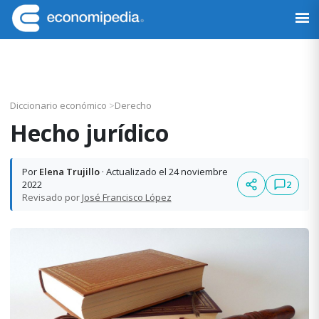
Saltar
Saltar
Saltar
Saltar
a
al
a
al
Economipedia
Haciendo
la
contenido
la
pie
fácil
navegación
principal
barra
de
la
principal
lateral
página
economía
principal
Diccionario económico
>
Derecho
Hecho jurídico
Por
Elena Trujillo
· Actualizado el 24 noviembre
2
2022
Revisado por
José Francisco López