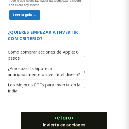
Todo lo que necesitas saber para empezar a invertir
con eToro hoy mismo.
Leer la guía →
¿QUIERES EMPEZAR A INVERTIR
CON CRITERIO?
Cómo comprar acciones de Apple: 6
›
pasos
¿Amortizar la hipoteca
›
anticipadamente o invertir el dinero?
Los Mejores ETFs para Invertir en la
›
India