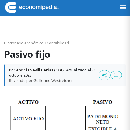
Saltar
Saltar
Saltar
Saltar
a
al
a
al
Economipedia
Haciendo
la
contenido
la
pie
fácil
navegación
principal
barra
de
la
principal
lateral
página
economía
principal
Diccionario económico
>
Contabilidad
Pasivo fijo
Por
Andrés Sevilla Arias (CFA)
· Actualizado el 24
octubre 2023
Revisado por
Guillermo Westreicher