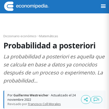
Saltar
Saltar
Saltar
Saltar
a
al
a
al
Economipedia
Haciendo
la
contenido
la
pie
fácil
navegación
principal
barra
de
la
principal
lateral
página
economía
principal
Diccionario económico
>
Matemáticas
Probabilidad a posteriori
La probabilidad a posteriori es aquella que
se calcula en base a datos ya conocidos
después de un proceso o experimento. La
probabilidad...
Por
Guillermo Westreicher
· Actualizado el 24
1
noviembre 2022
Revisado por
Francisco Coll Morales