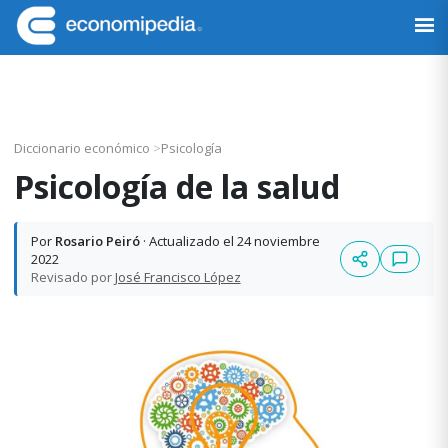
Saltar
Saltar
Saltar
Saltar
a
al
a
al
Economipedia
Haciendo
la
contenido
la
pie
fácil
navegación
principal
barra
de
la
principal
lateral
página
economía
principal
Diccionario económico
>
Psicología
Psicología de la salud
Por
Rosario Peiró
· Actualizado el 24 noviembre
2022
Revisado por
José Francisco López