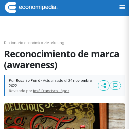
Saltar
Saltar
Saltar
Saltar
a
al
a
al
Economipedia
Haciendo
la
contenido
la
pie
fácil
navegación
principal
barra
de
la
principal
lateral
página
economía
principal
Diccionario económico
>
Marketing
Reconocimiento de marca
(awareness)
Por
Rosario Peiró
· Actualizado el 24 noviembre
2022
Revisado por
José Francisco López