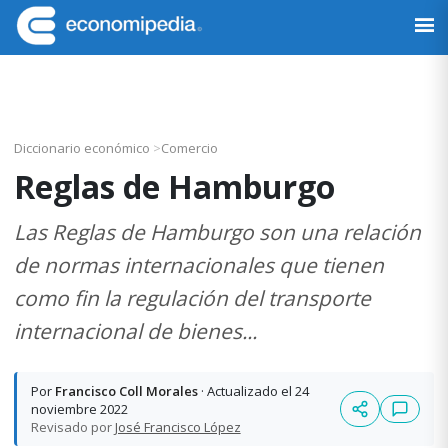
Saltar
Saltar
Saltar
Saltar
a
al
a
al
Economipedia
Haciendo
la
contenido
la
pie
fácil
navegación
principal
barra
de
la
principal
lateral
página
economía
principal
Diccionario económico
>
Comercio
Reglas de Hamburgo
Las Reglas de Hamburgo son una relación
de normas internacionales que tienen
como fin la regulación del transporte
internacional de bienes...
Por
Francisco Coll Morales
· Actualizado el 24
noviembre 2022
Revisado por
José Francisco López