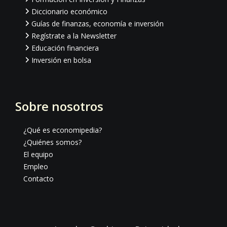
Diccionario económico
Guías de finanzas, economía e inversión
Regístrate a la Newsletter
Educación financiera
Inversión en bolsa
Sobre nosotros
¿Qué es economipedia?
¿Quiénes somos?
El equipo
Empleo
Contacto