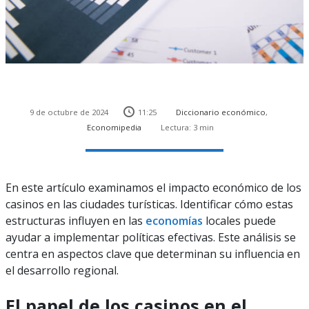
9 de octubre de 2024
11:25
Diccionario económico
Economipedia
Lectura: 3 min
En este artículo examinamos el impacto económico de los
casinos en las ciudades turísticas. Identificar cómo estas
estructuras influyen en las
economías
locales puede
ayudar a implementar políticas efectivas. Este análisis se
centra en aspectos clave que determinan su influencia en
el desarrollo regional.
El papel de los casinos en el