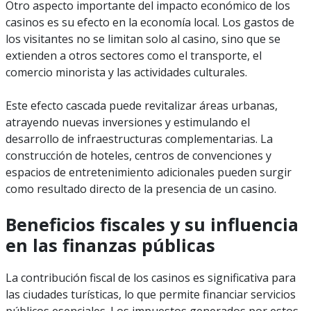
Otro aspecto importante del impacto económico de los
casinos es su efecto en la economía local. Los gastos de
los visitantes no se limitan solo al casino, sino que se
extienden a otros sectores como el transporte, el
comercio minorista y las actividades culturales.
Este efecto cascada puede revitalizar áreas urbanas,
atrayendo nuevas inversiones y estimulando el
desarrollo de infraestructuras complementarias. La
construcción de hoteles, centros de convenciones y
espacios de entretenimiento adicionales pueden surgir
como resultado directo de la presencia de un casino.
Beneficios fiscales y su influencia
en las finanzas públicas
La contribución fiscal de los casinos es significativa para
las ciudades turísticas, lo que permite financiar servicios
públicos esenciales. Los impuestos generados por estos