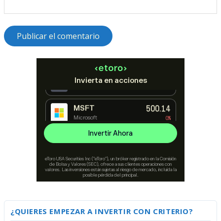
Barra
¿QUIERES EMPEZAR A INVERTIR CON CRITERIO?