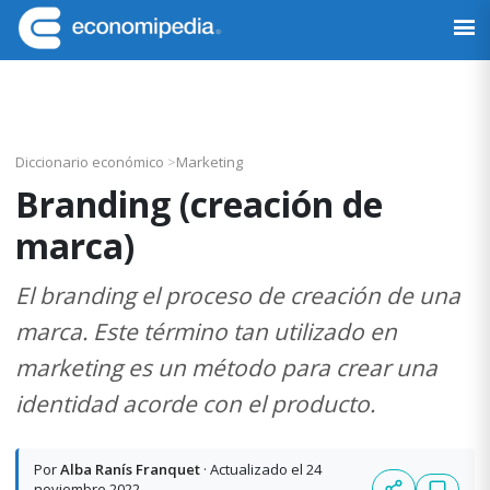
Saltar
Saltar
Saltar
Saltar
a
al
a
al
Economipedia
Haciendo
la
contenido
la
pie
fácil
navegación
principal
barra
de
la
principal
lateral
página
economía
principal
Diccionario económico
>
Marketing
Branding (creación de
marca)
El branding el proceso de creación de una
marca. Este término tan utilizado en
marketing es un método para crear una
identidad acorde con el producto.
Por
Alba Ranís Franquet
· Actualizado el 24
noviembre 2022