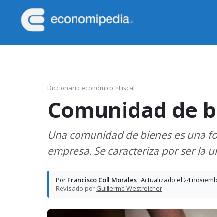
Saltar
Saltar
Saltar
Saltar
a
al
a
al
la
contenido
la
pie
Economipedia
Haciendo
navegación
principal
barra
de
fácil
principal
lateral
página
la
principal
economía
Diccionario económico
>
Fiscal
Comunidad de b
Una comunidad de bienes es una fo
empresa. Se caracteriza por ser la u
Por
Francisco Coll Morales
· Actualizado el 24 noviem
Revisado por
Guillermo Westreicher