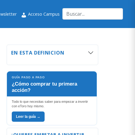
wsletter
Acceso Campus
EN ESTA DEFINICION
GUÍA PASO A PASO
¿Cómo comprar tu primera
acción?
Todo lo que necesitas saber para empezar a invertir
con eToro hoy mismo.
Leer la guía →
¿QUIERES EMPEZAR A INVERTIR