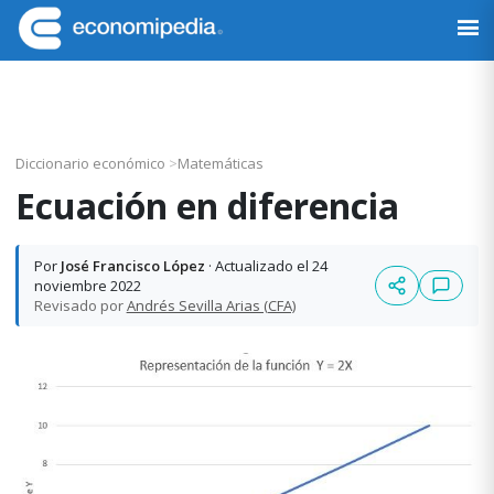
Saltar
Saltar
Saltar
Saltar
a
al
a
al
Economipedia
Haciendo
la
contenido
la
pie
fácil
navegación
principal
barra
de
la
principal
lateral
página
economía
principal
Diccionario económico
>
Matemáticas
Ecuación en diferencia
Por
José Francisco López
· Actualizado el 24
noviembre 2022
Revisado por
Andrés Sevilla Arias (CFA)