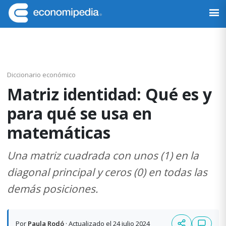
Saltar
Saltar
Saltar
Saltar
a
al
a
al
Economipedia
Haciendo
la
contenido
la
pie
fácil
navegación
principal
barra
de
la
principal
lateral
página
economía
principal
Diccionario económico
Matriz identidad: Qué es y
para qué se usa en
matemáticas
Una matriz cuadrada con unos (1) en la
diagonal principal y ceros (0) en todas las
demás posiciones.
Por
Paula Rodó
· Actualizado el 24 julio 2024