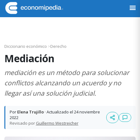
Saltar
Saltar
Saltar
Saltar
a
al
a
al
Economipedia
Haciendo
la
contenido
la
pie
fácil
navegación
principal
barra
de
la
principal
lateral
página
economía
principal
Diccionario económico
>
Derecho
Mediación
mediación es un método para solucionar
conflictos alcanzando un acuerdo y no
llegar así una solución judicial.
Por
Elena Trujillo
· Actualizado el 24 noviembre
2022
Revisado por
Guillermo Westreicher