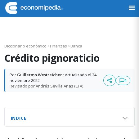
Saltar
Saltar
Saltar
Saltar
a
al
a
al
Economipedia
Haciendo
la
contenido
la
pie
fácil
navegación
principal
barra
de
la
principal
lateral
página
economía
principal
Diccionario económico
>
Finanzas
>
Banca
Crédito pignoraticio
Por
Guillermo Westreicher
· Actualizado el 24
1
noviembre 2022
Revisado por
Andrés Sevilla Arias (CFA)
INDICE