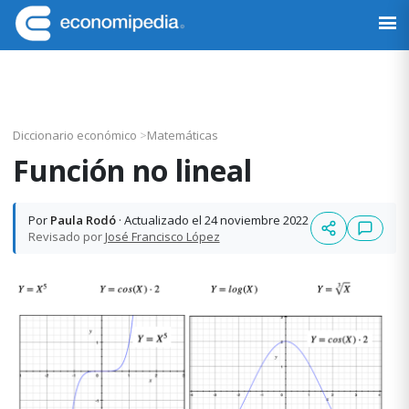
Saltar
Saltar
Saltar
Saltar
a
al
a
al
Economipedia
Haciendo
la
contenido
la
pie
fácil
navegación
principal
barra
de
la
principal
lateral
página
economía
principal
Diccionario económico
>
Matemáticas
Función no lineal
Por
Paula Rodó
· Actualizado el 24 noviembre 2022
Revisado por
José Francisco López