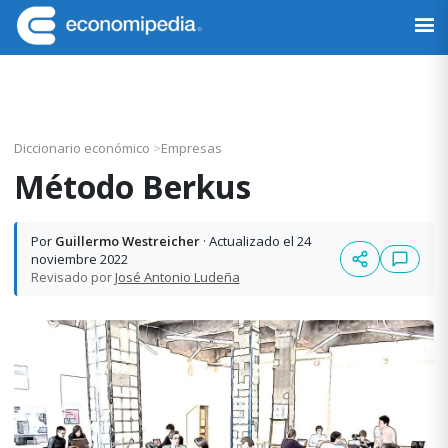
Saltar
Saltar
Saltar
Saltar
a
al
a
al
Economipedia
Haciendo
la
contenido
la
pie
fácil
navegación
principal
barra
de
la
principal
lateral
página
economía
principal
Diccionario económico
>
Empresas
Método Berkus
Por
Guillermo Westreicher
· Actualizado el 24
noviembre 2022
Revisado por
José Antonio Ludeña