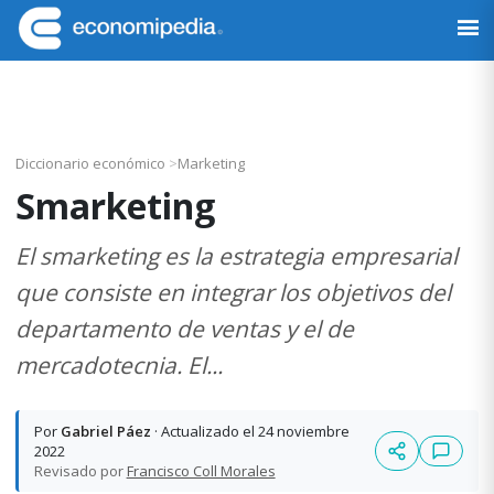
Saltar
Saltar
Saltar
Saltar
a
al
a
al
Economipedia
Haciendo
la
contenido
la
pie
fácil
navegación
principal
barra
de
la
principal
lateral
página
economía
principal
Diccionario económico
>
Marketing
Smarketing
El smarketing es la estrategia empresarial
que consiste en integrar los objetivos del
departamento de ventas y el de
mercadotecnia. El...
Por
Gabriel Páez
· Actualizado el 24 noviembre
2022
Revisado por
Francisco Coll Morales