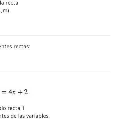
la recta
1,m).
entes rectas:
lo recta 1
ntes de las variables.