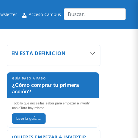
wsletter
Acceso Campus
EN ESTA DEFINICION
GUÍA PASO A PASO
¿Cómo comprar tu primera
acción?
Todo lo que necesitas saber para empezar a invertir
con eToro hoy mismo.
Leer la guía →
¿QUIERES EMPEZAR A INVERTIR