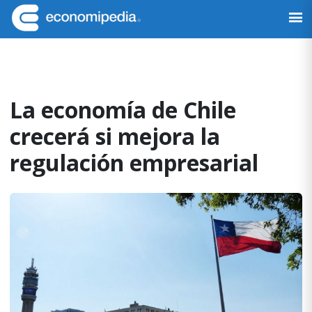
Saltar
Saltar
Saltar
Saltar
a
al
a
al
Economipedia
Haciendo
la
contenido
la
pie
fácil
navegación
principal
barra
de
la
principal
lateral
página
economía
principal
La economía de Chile
crecerá si mejora la
regulación empresarial