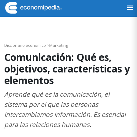
Saltar
Saltar
Saltar
Saltar
a
al
a
al
Economipedia
Haciendo
la
contenido
la
pie
fácil
navegación
principal
barra
de
la
principal
lateral
página
economía
principal
Diccionario económico
>
Marketing
Comunicación: Qué es,
objetivos, características y
elementos
Aprende qué es la comunicación, el
sistema por el que las personas
intercambiamos información. Es esencial
para las relaciones humanas.