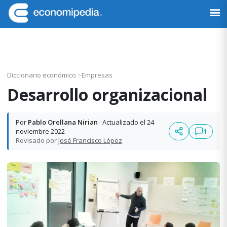
Saltar
Saltar
Saltar
Saltar
a
al
a
al
Economipedia
Haciendo
la
contenido
la
pie
fácil
navegación
principal
barra
de
la
principal
lateral
página
economía
principal
Diccionario económico
>
Empresas
Desarrollo organizacional
Por
Pablo Orellana Nirian
· Actualizado el 24
1
noviembre 2022
Revisado por
José Francisco López