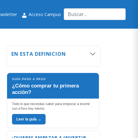
wsletter
Acceso Campus
EN ESTA DEFINICION
GUÍA PASO A PASO
¿Cómo comprar tu primera
acción?
Todo lo que necesitas saber para empezar a invertir
con eToro hoy mismo.
Leer la guía →
¿QUIERES EMPEZAR A INVERTIR