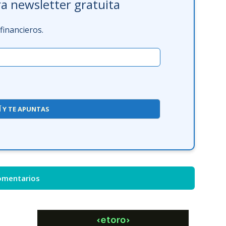
a newsletter gratuita
inancieros.
Í Y TE APUNTAS
omentarios