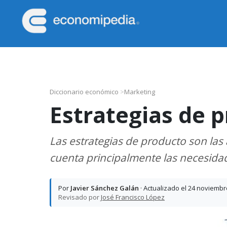
Saltar
Saltar
Saltar
Saltar
a
al
a
al
la
contenido
la
pie
Economipedia
Haciendo
navegación
principal
barra
de
fácil
principal
lateral
página
la
principal
economía
Diccionario económico
>
Marketing
Estrategias de 
Las estrategias de producto son las
cuenta principalmente las necesida
Por
Javier Sánchez Galán
· Actualizado el 24 noviembr
Revisado por
José Francisco López