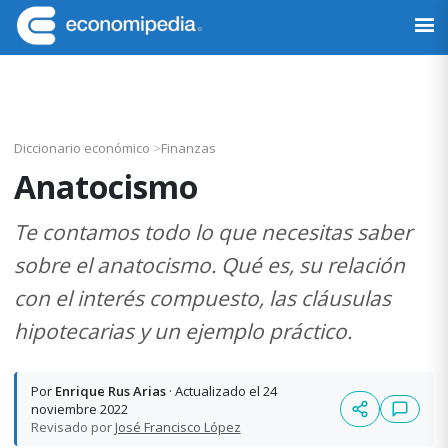
Saltar
Saltar
Saltar
Saltar
a
al
a
al
Economipedia
Haciendo
la
contenido
la
pie
fácil
navegación
principal
barra
de
la
principal
lateral
página
economía
principal
Diccionario económico
>
Finanzas
Anatocismo
Te contamos todo lo que necesitas saber
sobre el anatocismo. Qué es, su relación
con el interés compuesto, las cláusulas
hipotecarias y un ejemplo práctico.
Por
Enrique Rus Arias
· Actualizado el 24
noviembre 2022
Revisado por
José Francisco López