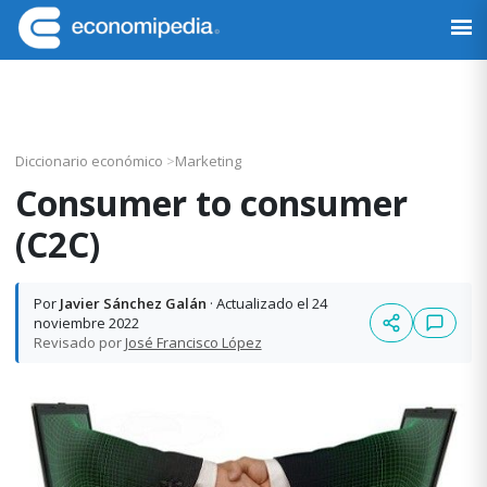
Saltar
Saltar
Saltar
Saltar
a
al
a
al
Economipedia
Haciendo
la
contenido
la
pie
fácil
navegación
principal
barra
de
la
principal
lateral
página
economía
principal
Diccionario económico
>
Marketing
Consumer to consumer
(C2C)
Por
Javier Sánchez Galán
· Actualizado el 24
noviembre 2022
Revisado por
José Francisco López