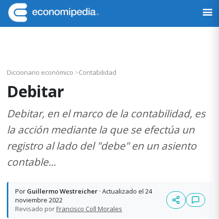
Saltar
Saltar
Saltar
Saltar
a
al
a
al
Economipedia
Haciendo
la
contenido
la
pie
fácil
navegación
principal
barra
de
la
principal
lateral
página
economía
principal
Diccionario económico
>
Contabilidad
Debitar
Debitar, en el marco de la contabilidad, es
la acción mediante la que se efectúa un
registro al lado del "debe" en un asiento
contable...
Por
Guillermo Westreicher
· Actualizado el 24
noviembre 2022
Revisado por
Francisco Coll Morales