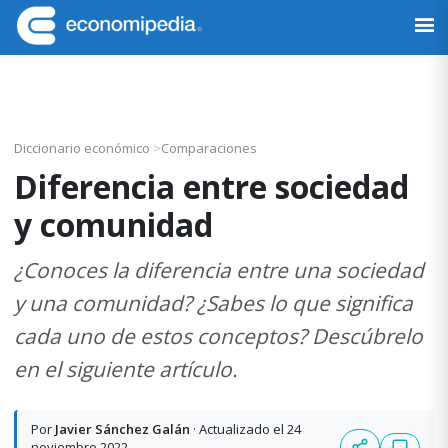
Saltar
Saltar
Saltar
Saltar
a
al
a
al
Economipedia
Haciendo
la
contenido
la
pie
fácil
navegación
principal
barra
de
la
principal
lateral
página
economía
principal
Diccionario económico
>
Comparaciones
Diferencia entre sociedad
y comunidad
¿Conoces la diferencia entre una sociedad
y una comunidad? ¿Sabes lo que significa
cada uno de estos conceptos? Descúbrelo
en el siguiente artículo.
Por
Javier Sánchez Galán
· Actualizado el 24
noviembre 2022