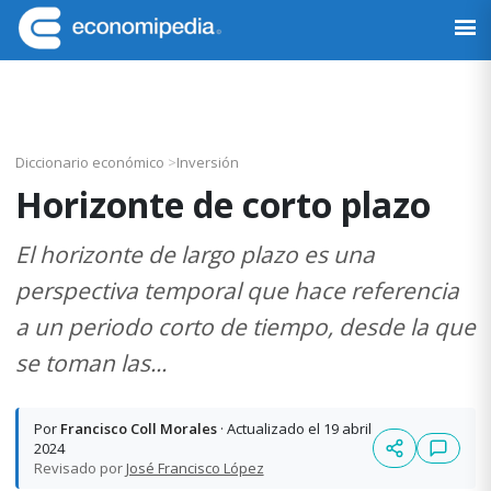
Saltar
Saltar
Saltar
Saltar
a
al
a
al
Economipedia
Haciendo
la
contenido
la
pie
fácil
navegación
principal
barra
de
la
principal
lateral
página
economía
principal
Diccionario económico
>
Inversión
Horizonte de corto plazo
El horizonte de largo plazo es una
perspectiva temporal que hace referencia
a un periodo corto de tiempo, desde la que
se toman las...
Por
Francisco Coll Morales
· Actualizado el 19 abril
2024
Revisado por
José Francisco López