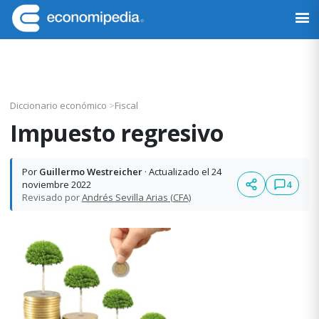
Saltar
Saltar
Saltar
Saltar
a
al
a
al
Economipedia
Haciendo
la
contenido
la
pie
fácil
navegación
principal
barra
de
la
principal
lateral
página
economía
principal
Diccionario económico
>
Fiscal
Impuesto regresivo
Por
Guillermo Westreicher
· Actualizado el 24
4
noviembre 2022
Revisado por
Andrés Sevilla Arias (CFA)