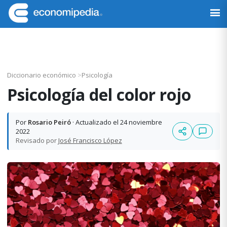
Saltar
Saltar
Saltar
Saltar
a
al
a
al
Economipedia
Haciendo
la
contenido
la
pie
fácil
navegación
principal
barra
de
la
principal
lateral
página
economía
principal
Diccionario económico
>
Psicología
Psicología del color rojo
Por
Rosario Peiró
· Actualizado el 24 noviembre
2022
Revisado por
José Francisco López