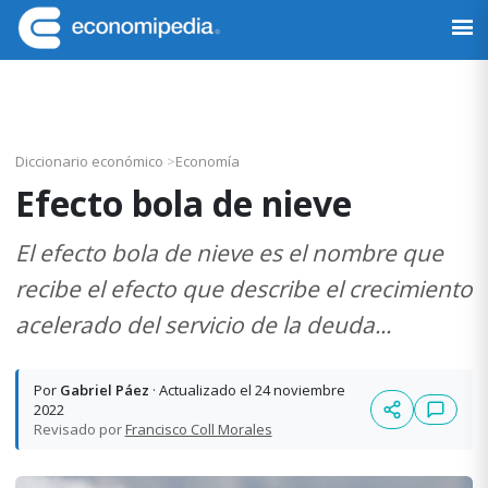
Saltar
Saltar
Saltar
Saltar
a
al
a
al
Economipedia
Haciendo
la
contenido
la
pie
fácil
navegación
principal
barra
de
la
principal
lateral
página
economía
principal
Diccionario económico
>
Economía
Efecto bola de nieve
El efecto bola de nieve es el nombre que
recibe el efecto que describe el crecimiento
acelerado del servicio de la deuda...
Por
Gabriel Páez
· Actualizado el 24 noviembre
2022
Revisado por
Francisco Coll Morales