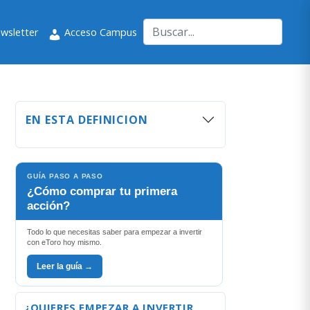
wsletter
Acceso Campus
EN ESTA DEFINICION
GUÍA PASO A PASO
¿Cómo comprar tu primera
acción?
Todo lo que necesitas saber para empezar a invertir
con eToro hoy mismo.
Leer la guía →
¿QUIERES EMPEZAR A INVERTIR