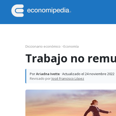
Saltar
Saltar
Saltar
Saltar
a
al
a
al
la
contenido
la
pie
Economipedia
Haciendo
navegación
principal
barra
de
fácil
principal
lateral
página
la
principal
economía
Diccionario económico
>
Economía
Trabajo no rem
Por
Ariadna Ivette
· Actualizado el 24 noviembre 2022
Revisado por
José Francisco López