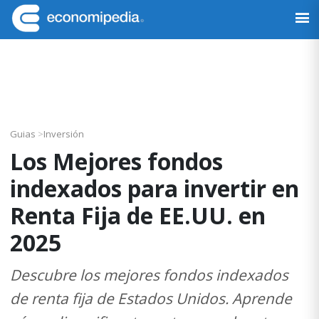
Saltar
Saltar
Saltar
Saltar
a
al
a
al
Economipedia
Haciendo
la
contenido
la
pie
fácil
navegación
principal
barra
de
la
principal
lateral
página
economía
principal
Guias
>
Inversión
Los Mejores fondos
indexados para invertir en
Renta Fija de EE.UU. en
2025
Descubre los mejores fondos indexados
de renta fija de Estados Unidos. Aprende