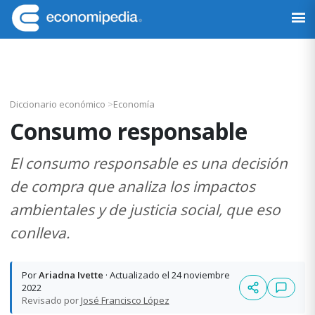
Saltar
Saltar
Saltar
Saltar
a
al
a
al
Economipedia
Haciendo
la
contenido
la
pie
fácil
navegación
principal
barra
de
la
principal
lateral
página
economía
principal
Diccionario económico
>
Economía
Consumo responsable
El consumo responsable es una decisión
de compra que analiza los impactos
ambientales y de justicia social, que eso
conlleva.
Por
Ariadna Ivette
· Actualizado el 24 noviembre
2022
Revisado por
José Francisco López