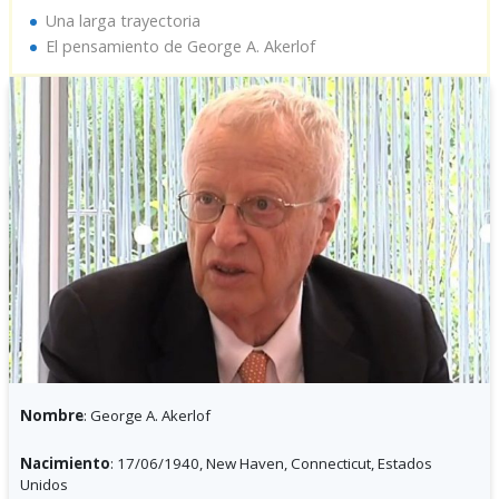
Una larga trayectoria
El pensamiento de George A. Akerlof
Nombre
:
George A. Akerlof
Nacimiento
:
17/06/1940
,
New Haven, Connecticut, Estados
Unidos