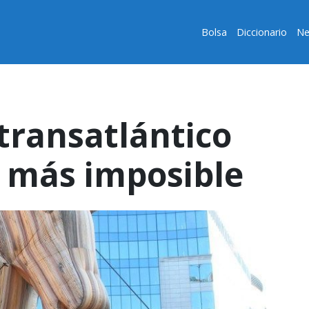
Bolsa
Diccionario
Ne
 transatlántico
z más imposible