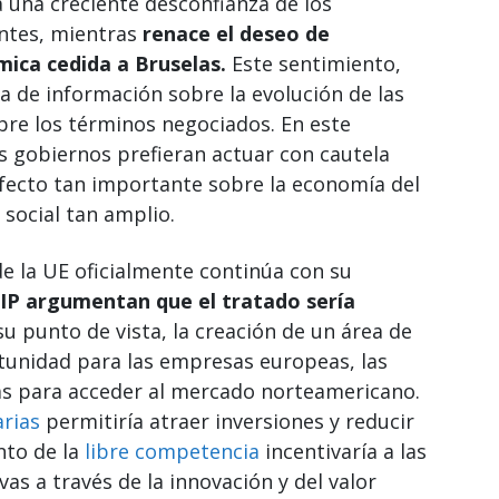
a una creciente desconfianza de los
ntes, mientras
renace el deseo de
mica cedida a Bruselas.
Este sentimiento,
ta de información sobre la evolución de las
bre los términos negociados. En este
s gobiernos prefieran actuar con cautela
efecto tan importante sobre la economía del
 social tan amplio.
de la UE oficialmente continúa con su
TIP argumentan que el tratado sería
u punto de vista, la creación de un área de
tunidad para las empresas europeas, las
as para acceder al mercado norteamericano.
arias
permitiría atraer inversiones y reducir
nto de la
libre competencia
incentivaría a las
s a través de la innovación y del valor