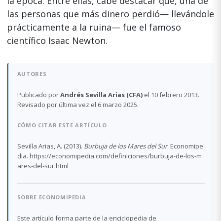
la época. Entre ellas, cabe destacar que, una de
las personas que más dinero perdió— llevándole
prácticamente a la ruina— fue el famoso
científico Isaac Newton.
AUTORES
Publicado por
Andrés Sevilla Arias (CFA)
el 10 febrero 2013.
Revisado por última vez el 6 marzo 2025.
CÓMO CITAR ESTE ARTÍCULO
Sevilla Arias, A. (2013).
Burbuja de los Mares del Sur
. Economipe
dia. https://economipedia.com/definiciones/burbuja-de-los-m
ares-del-sur.html
SOBRE ECONOMIPEDIA
Este artículo forma parte de la enciclopedia de