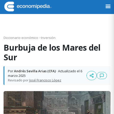
Saltar
Saltar
Saltar
Saltar
a
al
a
al
Economipedia
Haciendo
la
contenido
la
pie
fácil
navegación
principal
barra
de
la
principal
lateral
página
economía
principal
Diccionario económico
>
Inversión
Burbuja de los Mares del
Sur
Por
Andrés Sevilla Arias (CFA)
· Actualizado el 6
marzo 2025
Revisado por
José Francisco López