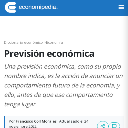
Saltar
Saltar
Saltar
Saltar
a
al
a
al
Economipedia
Haciendo
la
contenido
la
pie
fácil
navegación
principal
barra
de
la
principal
lateral
página
economía
principal
Diccionario económico
>
Economía
Previsión económica
Una previsión económica, como su propio
nombre indica, es la acción de anunciar un
comportamiento futuro de la economía, y
ello, antes de que ese comportamiento
tenga lugar.
Por
Francisco Coll Morales
· Actualizado el 24
noviembre 2022