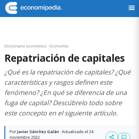
Saltar
Saltar
Saltar
Saltar
a
al
a
al
Economipedia
Haciendo
la
contenido
la
pie
fácil
navegación
principal
barra
de
la
principal
lateral
página
economía
principal
Diccionario económico
>
Economía
Repatriación de capitales
¿Qué es la repatriación de capitales? ¿Qué
características y rasgos definen este
fenómeno? ¿En qué se diferencia de una
fuga de capital? Descúbrelo todo sobre
este concepto en el siguiente artículo.
Por
Javier Sánchez Galán
· Actualizado el 24
noviembre 2022