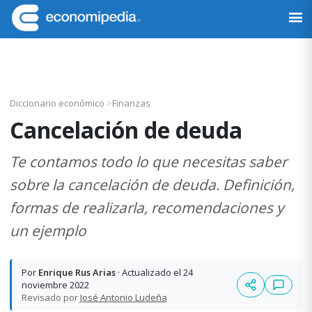
Saltar
Saltar
Saltar
Saltar
a
al
a
al
Economipedia
Haciendo
la
contenido
la
pie
fácil
navegación
principal
barra
de
la
principal
lateral
página
economía
principal
Diccionario económico
>
Finanzas
Cancelación de deuda
Te contamos todo lo que necesitas saber
sobre la cancelación de deuda. Definición,
formas de realizarla, recomendaciones y
un ejemplo
Por
Enrique Rus Arias
· Actualizado el 24
noviembre 2022
Revisado por
José Antonio Ludeña