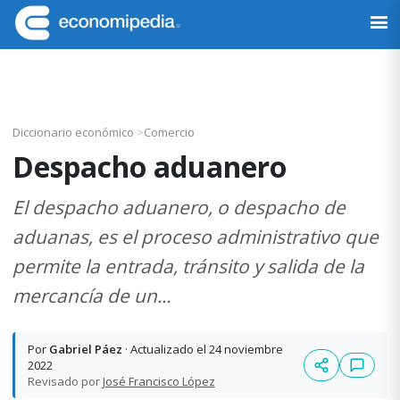
Saltar
Saltar
Saltar
Saltar
a
al
a
al
Economipedia
Haciendo
la
contenido
la
pie
fácil
navegación
principal
barra
de
la
principal
lateral
página
economía
principal
Diccionario económico
>
Comercio
Despacho aduanero
El despacho aduanero, o despacho de
aduanas, es el proceso administrativo que
permite la entrada, tránsito y salida de la
mercancía de un...
Por
Gabriel Páez
· Actualizado el 24 noviembre
2022
Revisado por
José Francisco López