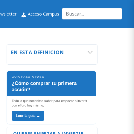
wsletter
Acceso Campus
EN ESTA DEFINICION
GUÍA PASO A PASO
¿Cómo comprar tu primera
acción?
Todo lo que necesitas saber para empezar a invertir
con eToro hoy mismo.
Leer la guía →
¿QUIERES EMPEZAR A INVERTIR