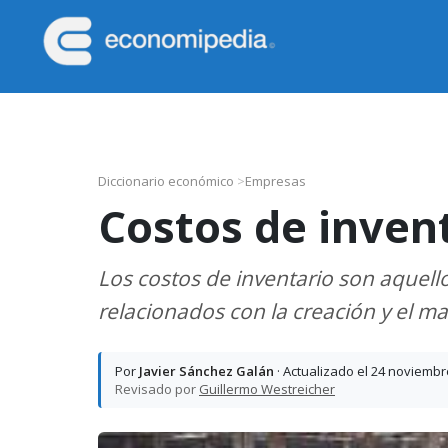
Saltar
Saltar
Saltar
Saltar
a
al
a
al
la
contenido
la
pie
Economipedia
Haciendo
navegación
principal
barra
de
fácil
principal
lateral
página
la
principal
economía
Diccionario económico
>
Empresas
Costos de inven
Los costos de inventario son aquell
relacionados con la creación y el 
Por
Javier Sánchez Galán
· Actualizado el 24 noviembr
Revisado por
Guillermo Westreicher