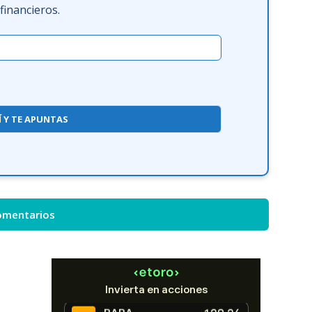
inancieros.
Í Y TE APUNTAS
omentarios