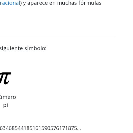
racional
) y aparece en muchas fórmulas
siguiente símbolo:
úmero
pi
:
963468544185161590576171875…