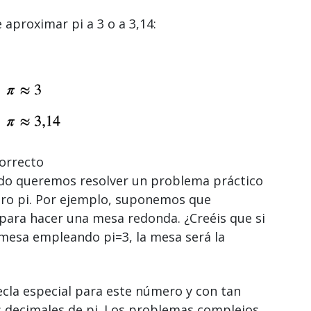
 aproximar pi a 3 o a 3,14:
orrecto
do queremos resolver un problema práctico
ero pi. Por ejemplo, suponemos que
ara hacer una mesa redonda. ¿Creéis que si
a mesa empleando pi=3, la mesa será la
ecla especial para este número y con tan
os decimales de pi. Los problemas complejos