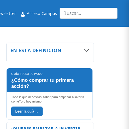
wsletter
Acceso Campus
EN ESTA DEFINICION
GUÍA PASO A PASO
¿Cómo comprar tu primera
acción?
Todo lo que necesitas saber para empezar a invertir
con eToro hoy mismo.
Leer la guía →
¿QUIERES EMPEZAR A INVERTIR